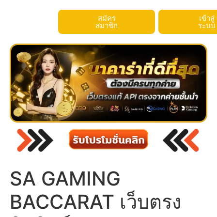
สมัคร
เข้าสู่
สมาชิก
ระบบ
SA GAMING
BACCARAT เว็บตรง