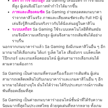
อัตราการจ่ายเงินสูง
Sa Gaming เสนออัตราการจ่ายเงิน
ที่สูง ผู้เล่นจึงมีโอกาสทำกำไรได้มากขึ้น
ภาพและเสียงคมชัด
Sa Gaming ถ่ายทอดสดเกมบาคา
ร่าจากคาสิโนจริง ภาพและเสียงคมชัดระดับ Full HD ผู้
เล่นจึงรู้สึกเสมือนจริงราวกับได้นั่งเล่นอยู่ในคาสิโน
ระบบเสถียร
Sa Gaming ใช้ระบบเทคโนโลยีที่ทันสมัย
เกมจึงมีความเสถียรสูง ผู้เล่นจึงสามารถเดิมพันได้อย่าง
ราบรื่น
นอกจากเกมบาคาร่าแล้ว Sa Gaming ยังมีเกมคาสิโนอื่น ๆ อีก
มากมายให้เลือกเล่น ได้แก่ รูเล็ต ไฮโล เสือมังกร แบล็คแจ็ค
โป๊กเกอร์ และเกมสล็อตออนไลน์ ผู้เล่นสามารถเลือกเล่นได้
ตามความต้องการ
Sa Gaming เป็นค่ายเกมที่ครบเครื่องเรื่องการเดิมพัน ผู้เล่น
สามารถเพลิดเพลินไปกับเกมบาคาร่าและเกมคาสิโนอื่น ๆ อีก
มากมายได้อย่างจุใจ มั่นใจได้ว่าจะได้รับประสบการณ์การเดิม
พันที่ยอดเยี่ยมที่สุด
Sa Gaming เป็นค่ายเกมบาคาร่าออนไลน์ชั้นนำที่ได้รับความ
นิยมมากที่สุดในประเทศไทย ด้วยจุดเด่นที่หลากหลาย ทั้งเกม