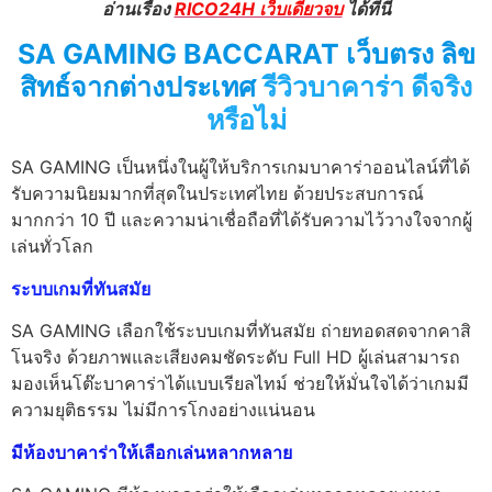
อ่านเรื่อง
RICO24H เว็บเดียวจบ
ได้ที่นี่
SA GAMING BACCARAT เว็บตรง ลิข
สิทธ์จากต่างประเทศ
รีวิวบาคาร่า ดีจริง
หรือไม่
SA GAMING เป็นหนึ่งในผู้ให้บริการเกมบาคาร่าออนไลน์ที่ได้
รับความนิยมมากที่สุดในประเทศไทย ด้วยประสบการณ์
มากกว่า 10 ปี และความน่าเชื่อถือที่ได้รับความไว้วางใจจากผู้
เล่นทั่วโลก
ระบบเกมที่ทันสมัย
SA GAMING เลือกใช้ระบบเกมที่ทันสมัย ถ่ายทอดสดจากคาสิ
โนจริง ด้วยภาพและเสียงคมชัดระดับ Full HD ผู้เล่นสามารถ
มองเห็นโต๊ะบาคาร่าได้แบบเรียลไทม์ ช่วยให้มั่นใจได้ว่าเกมมี
ความยุติธรรม ไม่มีการโกงอย่างแน่นอน
มีห้องบาคาร่าให้เลือกเล่นหลากหลาย