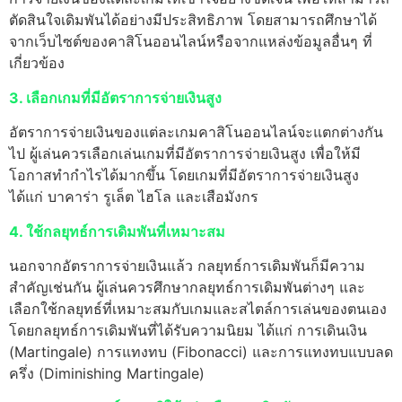
ตัดสินใจเดิมพันได้อย่างมีประสิทธิภาพ โดยสามารถศึกษาได้
จากเว็บไซต์ของคาสิโนออนไลน์หรือจากแหล่งข้อมูลอื่นๆ ที่
เกี่ยวข้อง
3. เลือกเกมที่มีอัตราการจ่ายเงินสูง
อัตราการจ่ายเงินของแต่ละเกมคาสิโนออนไลน์จะแตกต่างกัน
ไป ผู้เล่นควรเลือกเล่นเกมที่มีอัตราการจ่ายเงินสูง เพื่อให้มี
โอกาสทำกำไรได้มากขึ้น โดยเกมที่มีอัตราการจ่ายเงินสูง
ได้แก่ บาคาร่า รูเล็ต ไฮโล และเสือมังกร
4. ใช้กลยุทธ์การเดิมพันที่เหมาะสม
นอกจากอัตราการจ่ายเงินแล้ว กลยุทธ์การเดิมพันก็มีความ
สำคัญเช่นกัน ผู้เล่นควรศึกษากลยุทธ์การเดิมพันต่างๆ และ
เลือกใช้กลยุทธ์ที่เหมาะสมกับเกมและสไตล์การเล่นของตนเอง
โดยกลยุทธ์การเดิมพันที่ได้รับความนิยม ได้แก่ การเดินเงิน
(Martingale) การแทงทบ (Fibonacci) และการแทงทบแบบลด
ครึ่ง (Diminishing Martingale)