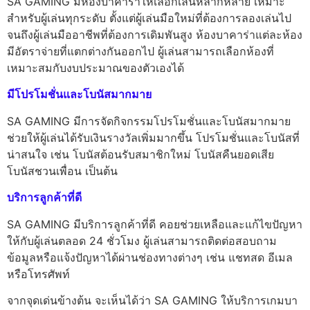
SA GAMING มีห้องบาคาร่าให้เลือกเล่นหลากหลาย เหมาะ
สำหรับผู้เล่นทุกระดับ ตั้งแต่ผู้เล่นมือใหม่ที่ต้องการลองเล่นไป
จนถึงผู้เล่นมืออาชีพที่ต้องการเดิมพันสูง ห้องบาคาร่าแต่ละห้อง
มีอัตราจ่ายที่แตกต่างกันออกไป ผู้เล่นสามารถเลือกห้องที่
เหมาะสมกับงบประมาณของตัวเองได้
มีโปรโมชั่นและโบนัสมากมาย
SA GAMING มีการจัดกิจกรรมโปรโมชั่นและโบนัสมากมาย
ช่วยให้ผู้เล่นได้รับเงินรางวัลเพิ่มมากขึ้น โปรโมชั่นและโบนัสที่
น่าสนใจ เช่น โบนัสต้อนรับสมาชิกใหม่ โบนัสคืนยอดเสีย
โบนัสชวนเพื่อน เป็นต้น
บริการลูกค้าที่ดี
SA GAMING มีบริการลูกค้าที่ดี คอยช่วยเหลือและแก้ไขปัญหา
ให้กับผู้เล่นตลอด 24 ชั่วโมง ผู้เล่นสามารถติดต่อสอบถาม
ข้อมูลหรือแจ้งปัญหาได้ผ่านช่องทางต่างๆ เช่น แชทสด อีเมล
หรือโทรศัพท์
จากจุดเด่นข้างต้น จะเห็นได้ว่า SA GAMING ให้บริการเกมบา