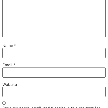
Name
*
Email
*
Website