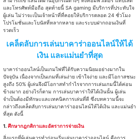
สามารถเข้าเล่นได้ผ่านอุปกรณ์ต่างๆ ทั้งคอมพิวเตอร์ แท็บเล็ต
และโทรศัพท์มือถือ สุดท้ายนี้ SA gaming มีบริการที่ประทับใจ
ผู้เล่น ไม่ว่าจะเป็นเจ้าหน้าที่ที่คอยให้บริการตลอด 24 ชั่วโมง
โปรโมชั่นและโบนัสที่หลากหลาย และระบบฝากถอนเงินที่
รวดเร็ว
เคล็ดลับการเล่นบาคาร่าออนไลน์ให้ได้
เงิน และแม่นยำที่สุด
บาคาร่าออนไลน์เป็นเกมไพ่ที่ได้รับความนิยมอย่างมากใน
ปัจจุบัน เนื่องจากเป็นเกมที่เล่นง่าย เข้าใจง่าย และมีโอกาสชนะ
สูงถึง 50% ผู้เล่นจึงมีโอกาสทำกำไรจากการเล่นเกมนี้ได้ค่อน
ข้างมาก อย่างไรก็ตาม การเล่นบาคาร่าให้ได้เงินนั้น ผู้เล่น
จำเป็นต้องมีทักษะและเทคนิคการเล่นที่ดี ซึ่งบทความนี้จะ
กล่าวถึงเคล็ดลับการเล่นบาคาร่าออนไลน์ให้ได้เงิน และแม่นยำ
ที่สุด ดังนี้
1.
ศึกษากฎกติกาและอัตราการจ่ายเงิน
สิ่งแรกที่ผู้เล่นควรทำก่อนเริ่มเล่นบาคาร่าออนไลน์ คือการ