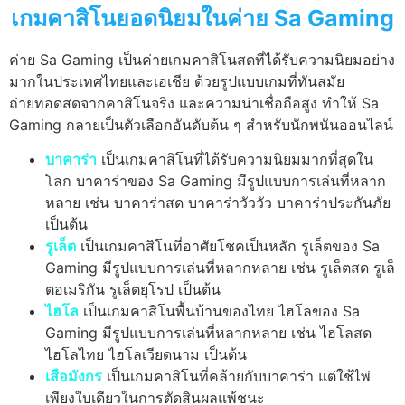
เกมคาสิโนยอดนิยมในค่าย Sa Gaming
ค่าย Sa Gaming เป็นค่ายเกมคาสิโนสดที่ได้รับความนิยมอย่าง
มากในประเทศไทยและเอเชีย ด้วยรูปแบบเกมที่ทันสมัย
ถ่ายทอดสดจากคาสิโนจริง และความน่าเชื่อถือสูง ทำให้ Sa
Gaming กลายเป็นตัวเลือกอันดับต้น ๆ สำหรับนักพนันออนไลน์
บาคาร่า
เป็นเกมคาสิโนที่ได้รับความนิยมมากที่สุดใน
โลก บาคาร่าของ Sa Gaming มีรูปแบบการเล่นที่หลาก
หลาย เช่น บาคาร่าสด บาคาร่าวัววัว บาคาร่าประกันภัย
เป็นต้น
รูเล็ต
เป็นเกมคาสิโนที่อาศัยโชคเป็นหลัก รูเล็ตของ Sa
Gaming มีรูปแบบการเล่นที่หลากหลาย เช่น รูเล็ตสด รูเล็
ตอเมริกัน รูเล็ตยุโรป เป็นต้น
ไฮโล
เป็นเกมคาสิโนพื้นบ้านของไทย ไฮโลของ Sa
Gaming มีรูปแบบการเล่นที่หลากหลาย เช่น ไฮโลสด
ไฮโลไทย ไฮโลเวียดนาม เป็นต้น
เสือมังกร
เป็นเกมคาสิโนที่คล้ายกับบาคาร่า แต่ใช้ไพ่
เพียงใบเดียวในการตัดสินผลแพ้ชนะ