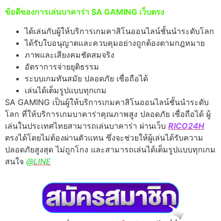
ข้อดีของการเล่นบาคาร่า SA GAMING เว็บตรง
ได้เล่นกับผู้ให้บริการเกมคาสิโนออนไลน์ชั้นนำระดับโลก
ได้รับใบอนุญาตและควบคุมอย่างถูกต้องตามกฎหมาย
ภาพและเสียงคมชัดสมจริง
อัตราการจ่ายยุติธรรม
ระบบเกมทันสมัย ปลอดภัย เชื่อถือได้
เล่นได้เต็มรูปแบบทุกเกม
SA GAMING เป็นผู้ให้บริการเกมคาสิโนออนไลน์ชั้นนำระดับ
โลก ที่ให้บริการเกมบาคาร่าคุณภาพสูง ปลอดภัย เชื่อถือได้ ผู้
เล่นในประเทศไทยสามารถเล่นบาคาร่า ผ่านเว็บ
RICO24H
ตรงได้โดยไม่ต้องผ่านตัวแทน ซึ่งจะช่วยให้ผู้เล่นได้รับความ
ปลอดภัยสูงสุด ไม่ถูกโกง และสามารถเล่นได้เต็มรูปแบบทุกเกม
สนใจ
@LINE