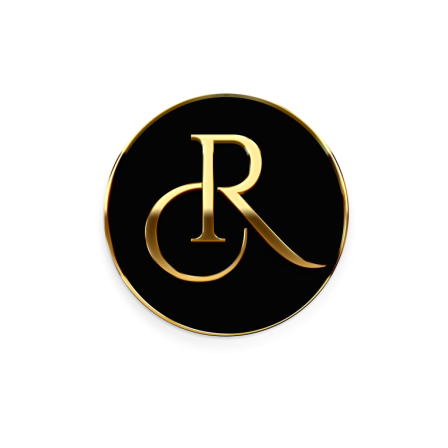
ระบบฝาก-ถอน Auto ใช้เวลาไม่เกิน 1 นาที
Rico24H.com
เว็บแท้อันดับ 1 ของเมืองไทย มั่นใจได้ 100% บริการตลอด
24 ชั่วโมง