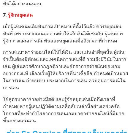
พันได้อย่างแน่นอน
7.
รู้จักหยุดเล่น
เมื่อผู้เล่นชนะเดิมพันตามเป้าหมายที่ตั้งไว้แล้ว ควรหยุดเล่น
ทันที เพราะหากเล่นต่ออาจทำให้เสียเงินได้เช่นกัน ผู้เล่นควร
รู้จักวางแผนการเดิมพันและหยุดเล่นเมื่อถึงเวลาที่กำหนด
การเล่นบาคาร่าออนไลน์ให้ได้เงิน และแม่นยำที่สุดนั้น ผู้เล่น
จำเป็นต้องมีทักษะและเทคนิคการเล่นที่ดี รวมถึงมีวินัยในการ
เล่น ผู้เล่นควรศึกษากฎกติกาและอัตราการจ่ายเงินของเกม
อย่างถ่องแท้ เลือกเว็บผู้ให้บริการที่น่าเชื่อถือ กำหนดเป้าหมาย
ในการเล่น กำหนดงบประมาณในการเล่น ควบคุมอารมณ์ใน
การเล่น
ใช้สูตรบาคาร่าอย่างมีสติ และรู้จักหยุดเล่นเมื่อถึงเวลาที่
กำหนด หากผู้เล่นปฏิบัติตามเคล็ดลับเหล่านี้อย่างเคร่งครัด
โอกาสที่จะทำกำไรจากการเล่นเกมบาคาร่าออนไลน์ก็มีมาก
ขึ้นอย่างแน่นอน