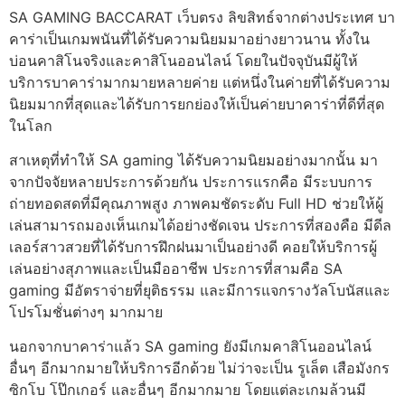
SA GAMING BACCARAT เว็บตรง ลิขสิทธ์จากต่างประเทศ บา
คาร่าเป็นเกมพนันที่ได้รับความนิยมมาอย่างยาวนาน ทั้งใน
บ่อนคาสิโนจริงและคาสิโนออนไลน์ โดยในปัจจุบันมีผู้ให้
บริการบาคาร่ามากมายหลายค่าย แต่หนึ่งในค่ายที่ได้รับความ
นิยมมากที่สุดและได้รับการยกย่องให้เป็นค่ายบาคาร่าที่ดีที่สุด
ในโลก
สาเหตุที่ทำให้ SA gaming ได้รับความนิยมอย่างมากนั้น มา
จากปัจจัยหลายประการด้วยกัน ประการแรกคือ มีระบบการ
ถ่ายทอดสดที่มีคุณภาพสูง ภาพคมชัดระดับ Full HD ช่วยให้ผู้
เล่นสามารถมองเห็นเกมได้อย่างชัดเจน ประการที่สองคือ มีดีล
เลอร์สาวสวยที่ได้รับการฝึกฝนมาเป็นอย่างดี คอยให้บริการผู้
เล่นอย่างสุภาพและเป็นมืออาชีพ ประการที่สามคือ SA
gaming มีอัตราจ่ายที่ยุติธรรม และมีการแจกรางวัลโบนัสและ
โปรโมชั่นต่างๆ มากมาย
นอกจากบาคาร่าแล้ว SA gaming ยังมีเกมคาสิโนออนไลน์
อื่นๆ อีกมากมายให้บริการอีกด้วย ไม่ว่าจะเป็น รูเล็ต เสือมังกร
ซิกโบ โป๊กเกอร์ และอื่นๆ อีกมากมาย โดยแต่ละเกมล้วนมี