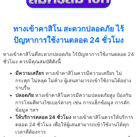
ทางเข้าคาสิโน สะดวกปลอดภัย ไร้
ปัญหาการใช้งานตลอด 24 ชั่วโมง
ทางเข้าคาสิโนที่สะดวกปลอดภัย ไร้ปัญหาการใช้งานตลอด 24
ชั่วโมง ควรมีคุณสมบัติดังนี้
มีความเสถียร
ทางเข้าคาสิโนควรมีความเสถียร ไม่
กระตุก ไม่หลุด ไม่ค้าง ผู้เล่นสามารถเข้าใช้งานได้อย่าง
ราบรื่น
ปลอดภัย
ทางเข้าคาสิโนควรมีความปลอดภัยสูง ป้องกัน
การโจมตีทางไซเบอร์ต่างๆ เช่น การแฮ็กข้อมูล การดัก
ข้อมูล ฯลฯ
ให้บริการตลอด 24 ชั่วโมง
ทางเข้าคาสิโนควรให้บริการ
ตลอด 24 ชั่วโมง เพื่อให้ผู้เล่นสามารถเข้าใช้งานได้ทุก
เวลาที่ต้องการ