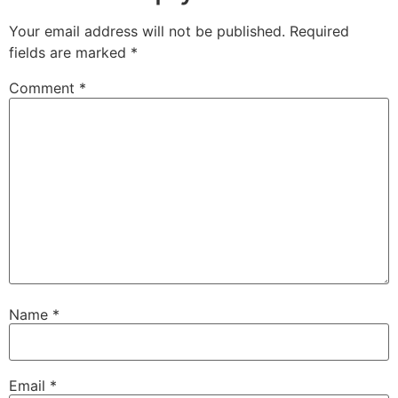
Your email address will not be published.
Required
fields are marked
*
Comment
*
Name
*
Email
*