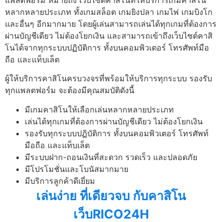
แพลตฟอร์ม หมายถึง เว็บไซต์คาสิโนที่ให้บริการเกมคาสิโน
หลากหลายประเภท ทั้งเกมสล็อต เกมยิงปลา เกมไพ่ เกมบิงโก
และอื่นๆ อีกมากมาย โดยผู้เล่นสามารถเล่นได้ทุกเกมที่ต้องการ
ผ่านบัญชีเดียว ไม่ต้องโยกเงิน และสามารถเข้าถึงเว็บไซต์คาสิ
โนได้จากทุกระบบปฏิบัติการ ทั้งบนคอมพิวเตอร์ โทรศัพท์มือ
ถือ และแท็บเล็ต
ผู้ให้บริการคาสิโนครบวงจรที่พร้อมให้บริการทุกระบบ รองรับ
ทุกแพลตฟอร์ม จะต้องมีคุณสมบัติดังนี้
มีเกมคาสิโนให้เลือกเล่นหลากหลายประเภท
เล่นได้ทุกเกมที่ต้องการผ่านบัญชีเดียว ไม่ต้องโยกเงิน
รองรับทุกระบบปฏิบัติการ ทั้งบนคอมพิวเตอร์ โทรศัพท์
มือถือ และแท็บเล็ต
มีระบบฝาก-ถอนเงินที่สะดวก รวดเร็ว และปลอดภัย
มีโปรโมชั่นและโบนัสมากมาย
มีบริการลูกค้าดีเยี่ยม
เล่นง่าย ที่เดียวจบ กับคาสิโน
เว็บRICO24H