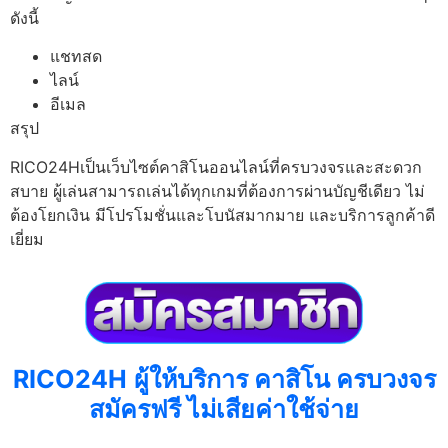
ดังนี้
แชทสด
ไลน์
อีเมล
สรุป
RICO24Hเป็นเว็บไซต์คาสิโนออนไลน์ที่ครบวงจรและสะดวก
สบาย ผู้เล่นสามารถเล่นได้ทุกเกมที่ต้องการผ่านบัญชีเดียว ไม่
ต้องโยกเงิน มีโปรโมชั่นและโบนัสมากมาย และบริการลูกค้าดี
เยี่ยม
RICO24H
ผู้ให้บริการ คาสิโน ครบวงจร
สมัครฟรี ไม่เสียค่าใช้จ่าย