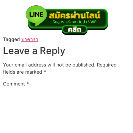
Tagged
บาคาร่า
Leave a Reply
Your email address will not be published.
Required
fields are marked
*
Comment
*