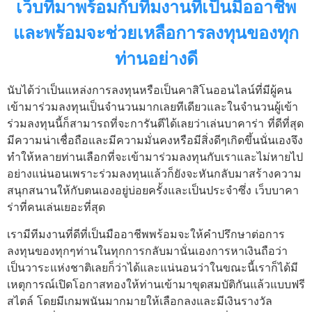
เว็บที่มาพร้อมกับทีมงานที่เป็นมืออาชีพ
และพร้อมจะช่วยเหลือการลงทุนของทุก
ท่านอย่างดี
นับได้ว่าเป็นแหล่งการลงทุนหรือเป็นคาสิโนออนไลน์ที่มีผู้คน
เข้ามาร่วมลงทุนเป็นจำนวนมากเลยทีเดียวและในจำนวนผู้เข้า
ร่วมลงทุนนี้ก็สามารถที่จะการันตีได้เลยว่าเล่นบาคาร่า ที่ดีที่สุด
มีความน่าเชื่อถือและมีความมั่นคงหรือมีสิ่งดีๆเกิดขึ้นนั่นเองจึง
ทำให้หลายท่านเลือกที่จะเข้ามาร่วมลงทุนกับเราและไม่หายไป
อย่างแน่นอนเพราะร่วมลงทุนแล้วก็ยังจะหันกลับมาสร้างความ
สนุกสนานให้กับตนเองอยู่บ่อยครั้งและเป็นประจำซึ่ง เว็บบาคา
ร่าที่คนเล่นเยอะที่สุด
เรามีทีมงานที่ดีที่เป็นมืออาชีพพร้อมจะให้คำปรึกษาต่อการ
ลงทุนของทุกๆท่านในทุกการกลับมานั่นเองการหาเงินถือว่า
เป็นวาระแห่งชาติเลยก็ว่าได้และแน่นอนว่าในขณะนี้เราก็ได้มี
เหตุการณ์เปิดโอกาสทองให้ท่านเข้ามาขุดสมบัติกันแล้วแบบฟรี
สไตล์ โดยมีเกมพนันมากมายให้เลือกลงและมีเงินรางวัล