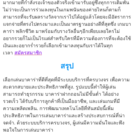
มากมายที่กำลังรอเจ้าของตัวจริงเข้ามารับอยู่ซึ่งทุกการเดิมพัน
ไม่ว่าจะเป็นการร่วมลงทุนในเกมพนันของค่ายไหนก็ตามก็
สามารถที่จะรับผลรางวัลจากเราไปได้อยู่แล้วโดยจะมีอัตราการ
แจกจ่ายที่ตรงไปตรงมาและเป็นมาตรฐานอย่างดีที่สุดซึ่ง เกมบา
คาร่า พลิกชีวิต มาพร้อมกับรางวัลอื่นๆอีกเพียบเลยใครไม่
อยากรวยก็ไม่เป็นไรแต่สำหรับใครที่มีความต้องการที่จะต้องใช้
เงินและอยากร่ำรวยก็เลือกเข้ามาลงทุนกับเราได้ในทุก
เวลา
สมัครสมาชิก
สรุป
เลือกเล่นบาคาร่าที่ดีที่สุดที่มีระบบบริการที่ครบวงจร เพื่อความ
สะดวกสบายและประสิทธิภาพที่สูง. รูปแบบนี้ทำให้ผู้เล่น
สามารถทำธุรกรรม บาคาร่าฝากถอนไม่มีขั้นต่ำ ได้อย่าง
รวดเร็ว ได้รับบริการลูกค้าที่เป็นมืออาชีพ, และเล่นเกมที่มี
ความเพลิดเพลิน. การพัฒนาเทคโนโลยีที่ทันสมัยนี้เพิ่ม
ประสิทธิภาพในการเล่นบาคาร่าและสร้างประสบการณ์ที่น่า
จดจำ. ด้วยระบบบริการครบวงจร, ผู้เล่นมีความมั่นใจและพึง
พอใจในการเล่นบาคาร่า