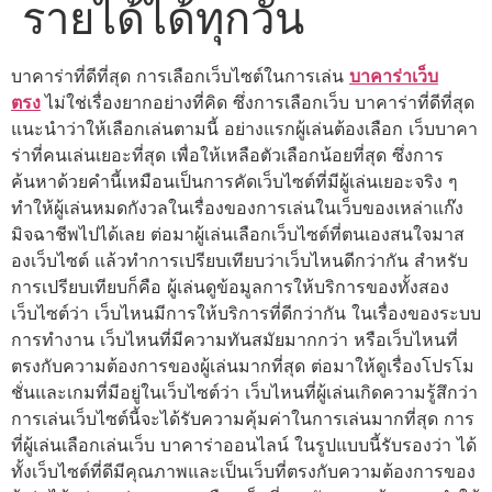
รายได้ได้ทุกวัน
บาคาร่าที่ดีที่สุด การเลือกเว็บไซต์ในการเล่น
บาคาร่าเว็บ
ตรง
ไม่ใช่เรื่องยากอย่างที่คิด ซึ่งการเลือกเว็บ บาคาร่าที่ดีที่สุด
แนะนำว่าให้เลือกเล่นตามนี้ อย่างแรกผู้เล่นต้องเลือก เว็บบาคา
ร่าที่คนเล่นเยอะที่สุด เพื่อให้เหลือตัวเลือกน้อยที่สุด ซึ่งการ
ค้นหาด้วยคำนี้เหมือนเป็นการคัดเว็บไซต์ที่มีผู้เล่นเยอะจริง ๆ
ทำให้ผู้เล่นหมดกังวลในเรื่องของการเล่นในเว็บของเหล่าแก๊ง
มิจฉาชีพไปได้เลย ต่อมาผู้เล่นเลือกเว็บไซต์ที่ตนเองสนใจมาส
องเว็บไซต์ แล้วทำการเปรียบเทียบว่าเว็บไหนดีกว่ากัน สำหรับ
การเปรียบเทียบก็คือ ผู้เล่นดูข้อมูลการให้บริการของทั้งสอง
เว็บไซต์ว่า เว็บไหนมีการให้บริการที่ดีกว่ากัน ในเรื่องของระบบ
การทำงาน เว็บไหนที่มีความทันสมัยมากกว่า หรือเว็บไหนที่
ตรงกับความต้องการของผู้เล่นมากที่สุด ต่อมาให้ดูเรื่องโปรโม
ชั่นและเกมที่มีอยู่ในเว็บไซต์ว่า เว็บไหนที่ผู้เล่นเกิดความรู้สึกว่า
การเล่นเว็บไซต์นี้จะได้รับความคุ้มค่าในการเล่นมากที่สุด การ
ที่ผู้เล่นเลือกเล่นเว็บ บาคาร่าออนไลน์ ในรูปแบบนี้รับรองว่า ได้
ทั้งเว็บไซต์ที่ดีมีคุณภาพและเป็นเว็บที่ตรงกับความต้องการของ