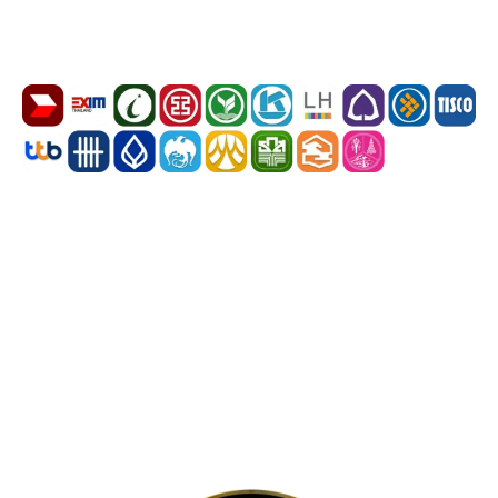
รองรับทุก
ธนาคาร
ระบบฝาก-ถอน Auto ใช้เวลาไม่เกิน 1 นาที