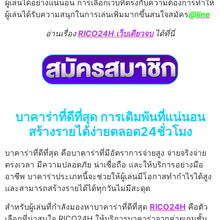
ผู้เล่นได้อย่างแน่นอน การเลือกเว็บที่ตรงกับความต้องการทำให้
ผู้เล่นได้รับความสนุกในการเล่นเพิ่มมากขึ้นสนใจสมัคร
@line
อ่านเรื่อง
RICO24H เว็บเดียวจบ
ได้ที่นี่
บาคาร่าที่ดีที่สุด การเดิมพันที่แน่นอน
สร้างรายได้ง่ายตลอด24ชั่วโมง
บาคาร่าที่ดีที่สุด คือบาคาร่าที่มีอัตราการจ่ายสูง จ่ายจริงจ่าย
ตรงเวลา มีความปลอดภัย น่าเชื่อถือ และให้บริการอย่างมือ
อาชีพ บาคาร่าประเภทนี้จะช่วยให้ผู้เล่นมีโอกาสทำกำไรได้สูง
และสามารถสร้างรายได้ได้ทุกวันไม่มีสะดุด
สำหรับผู้เล่นที่กำลังมองหาบาคาร่าที่ดีที่สุด
RICO24H
คือตัว
เลือกที่น่าสนใจ RICO24H ให้บริการบาคาร่าจากค่ายเกมชั้น