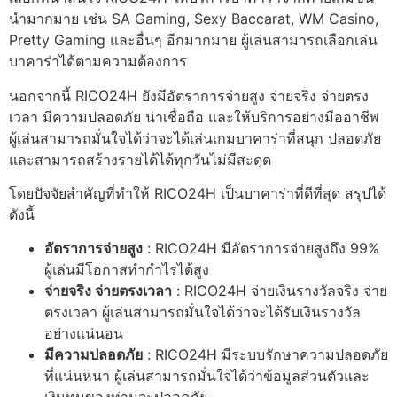
นำมากมาย เช่น SA Gaming, Sexy Baccarat, WM Casino,
Pretty Gaming และอื่นๆ อีกมากมาย ผู้เล่นสามารถเลือกเล่น
บาคาร่าได้ตามความต้องการ
นอกจากนี้ RICO24H ยังมีอัตราการจ่ายสูง จ่ายจริง จ่ายตรง
เวลา มีความปลอดภัย น่าเชื่อถือ และให้บริการอย่างมืออาชีพ
ผู้เล่นสามารถมั่นใจได้ว่าจะได้เล่นเกมบาคาร่าที่สนุก ปลอดภัย
และสามารถสร้างรายได้ได้ทุกวันไม่มีสะดุด
โดยปัจจัยสำคัญที่ทำให้ RICO24H เป็นบาคาร่าที่ดีที่สุด สรุปได้
ดังนี้
อัตราการจ่ายสูง
: RICO24H มีอัตราการจ่ายสูงถึง 99%
ผู้เล่นมีโอกาสทำกำไรได้สูง
จ่ายจริง จ่ายตรงเวลา
: RICO24H จ่ายเงินรางวัลจริง จ่าย
ตรงเวลา ผู้เล่นสามารถมั่นใจได้ว่าจะได้รับเงินรางวัล
อย่างแน่นอน
มีความปลอดภัย
: RICO24H มีระบบรักษาความปลอดภัย
ที่แน่นหนา ผู้เล่นสามารถมั่นใจได้ว่าข้อมูลส่วนตัวและ