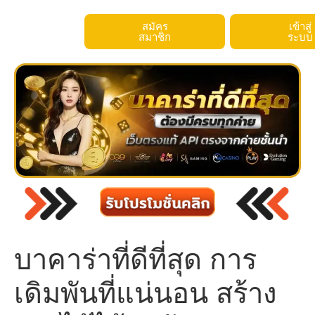
สมัคร
เข้าสู่
สมาชิก
ระบบ
บาคาร่าที่ดีที่สุด การ
เดิมพันที่แน่นอน สร้าง