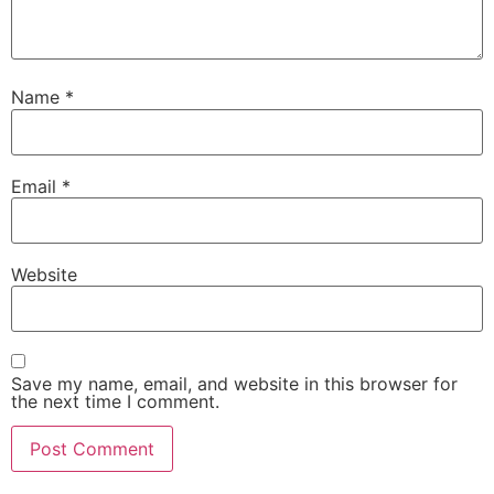
Name
*
Email
*
Website
Save my name, email, and website in this browser for
the next time I comment.