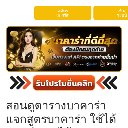
สมัคร
เข้าสู่
สมาชิก
ระบบ
สอนดูตารางบาคาร่า
แจกสูตรบาคาร่า ใช้ได้