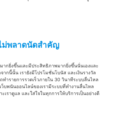
ไม่พลาดนัดสำคัญ
มากยิ่งขึ้นและมีประสิทธิภาพมากยิ่งขึ้นนั่นเองและ
นี้นั้น เรายังมีโปรโมชั่นโบนัส และเงินรางวัล
ารถทำรายการรวดเร็วภายใน 30 วินาทีระบบลื่นไหล
นเว็บพนันออนไลน์ของเรามีระบบที่ทำงานลื่นไหล
าะเราดูแล และใส่ใจในทุกการให้บริการเป็นอย่างดี