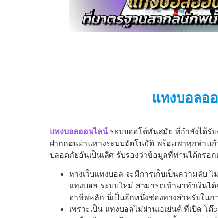
แทงบอลออน
แทงบอลออนไลน์
ระบบออโต้ทันสมัย ที่กำลังได้ร
ฝากถอนผ่านทางระบบอัตโนมัติ พร้อมพาทุกท่านก้าว
ปลอดภัยอันเป็นเลิศ รับรองว่าข้อมูลที่ท่านได้กร
ทางเว็บแทงบอล จะมีการเก็บเป็นความลับ ไม่
แทงบอล ระบบใหม่ สามารถเข้ามาทำเงินได้จร
อาชีพหลัก นี่เป็นอีกหนึ่งช่องทางสำหรับในกา
เพราะเป็น แทงบอลไม่ผ่านเอเย่นต์ ที่เปิด โ