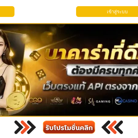
เข้าสู่ระบบ