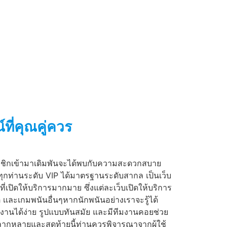
ี่คุณคู่ควร
อสมาชิกเข้ามาเดิมพันจะได้พบกับความสะดวกสบาย
กท่านระดับ VIP ได้มาตรฐานระดับสากล เป็นเว็บ
ปิดให้บริการมากมาย ซึ่งแต่ละเว็บเปิดให้บริการ
เเละเกมพนันอื่นๆหากนักพนันอย่างเราจะรู้ได้
ใช้งานได้ง่าย รูปแบบทันสมัย และมีทีมงานคอยช่วย
่หลากหลายและสุดท้ายนี้ท่านควรพิจารณาจากผู้ใช้