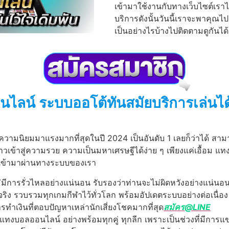
เข้ามาใช้งานกับทางเว็บไซต์เราได
บริการดังนั้นวันนี้เราจะพาคุณไป
เป็นอย่างไรบ้างไปติดตามดูกันได
ไลน์ ระบบออโต้ทันสมัยบริการเล่นได
ับความนิยมมาแรงมากที่สุดในปี 2024 เป็นอันดับ 1 เลยก็ว่าได้
เข้าสู่ความรวย ความเป็นมหาเศรษฐีได้ง่าย ๆ เพียงแค่เอื้อม แทง
อกเข้ามาผ่านทางระบบของเรา
มีการรั่วไหลอย่างแน่นอน รับรองว่าท่านจะไม่ผิดหวังอย่างแน่นอน
ิง รวบรวมทุกเกมกีฬาไว้ทั่วโลก พร้อมอัปเดตระบบอย่างต่อเนื่
รทำเงินที่ตอบปัญหาเหล่านักเสี่ยงโชคมากที่สุด
สมัคร@LINE
ต๊ะแทงบอลออนไลน์ อย่างพร้อมทุกคู่ ทุกลีก เพราะเป็นช่วงที่มีการ