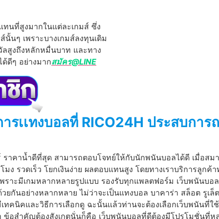
ทนที่สูงมากในแต่ละเกมส์ ซึ่ง
มส์นั้นๆ เพราะบางเกมส์ลงทุนเดิม
วัลสูงถึงหลักหมื่นบาท และทาง
ด้ดีๆ อย่างมาก
สมัคร@LINE
การเเทงบอลที่ RICO24H ประสบการณ์ท
ร์ ราคาน้ำดีที่สุด สามารถตอบโจทย์ให้กับนักพนันบอลได้ดี เมื่
ง รวดเร็ว โยกเงินง่าย ผลตอบแทนสูง โดยทางเราบริการลูกค้าทุ
 เพราะมีเกมหลากหลายรูปแบบ รองรับทุกแพลตฟอร์ม เว็บพนันบอลที่เ
้วยกันอย่างหลากหลาย ไม่ว่าจะเป็นแทงบอล บาคาร่า สล็อต รูเล็ต 
มีเทคนิคและวิธีการเลือกดู ฉะนั้นเเล้วท่านจะต้องเลือกเว็บพนันที่
ข้อสำคัญต้องสังเกตนั่นก็คือ เว็บพนันบอลที่ดีต้องมีโปรโมชั่นที