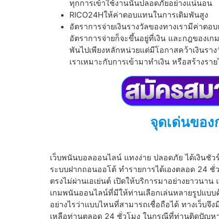
ทุกการเข้าใช้งานนั้นปลอดภัยอย่างแน่นอน
RICO24Hให้ค่าตอบแทนในการเดิมพันสูง
อัตราการจ่ายเงินรางวัลของทางเรามีค่าตอบแ
อัตราการจ่ายก็จะขึ้นอยู่ที่เงิน และกฎของเก
พันไปเพียงหลักหน่วยแต่มีโอกาสคว้าเงินราง
เราเหมาะกับการเข้ามาทำเงิน หรือสร้างรายไ
จุดเด่นของ
เว็บพนันบอลออนไลน์ เเทงง่าย ปลอดภัย ได้เงินชัว
ระบบฝากถอนออโต้ ทำรายการได้เองตลอด 24 ชั่วโม
ตรงไม่ผ่านเอเย่นต์ เปิดให้บริการมาอย่างยาวนาน
เกมพนันออนไลน์ที่มีให้ท่านเลือกเล่นหลายรูปแบบด
อย่างไรว่าแบบไหนที่สามารถเชื่อถือได้ ทางเว็บจึง
เหลือท่านตลอด 24 ชั่วโมง ในกรณีที่ท่านติดปัญหา 