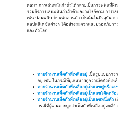
ต่อมา การเล่นพนันกำถั่วได้กลายเป็นการพนันที
รวมถึงการเล่นพนันกำถั่วด้วยอย่างไรก็ตาม การเล
เช่น บ่อนพนัน บ้านพักส่วนตัว เป็นต้นในปัจจุบัน 
แอปพลิเคชันต่างๆ ได้อย่างสะดวกและปลอดภัยการเ
และทั่วโลก
ทายจำนวนเม็ดถั่วที่เหลืออยู่
เป็นรูปแบบการวา
อยู่ เช่น ในกรณีที่ผู้เล่นทายถูกว่าเม็ดถั่วที
ทายจำนวนเม็ดถั่วที่เหลืออยู่เป็นเลขคู่หรือเลขค
ทายจำนวนเม็ดถั่วที่เหลืออยู่เป็นเลขโต๊ดหรื
ทายจำนวนเม็ดถั่วที่เหลืออยู่เป็นเลขหนึ่งตัว
เ
กรณีที่ผู้เล่นทายถูกว่าเม็ดถั่วที่เหลืออยู่จะ