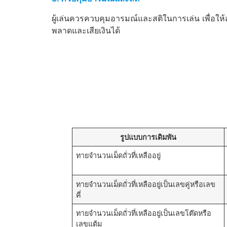
ผู้เล่นควรควบคุมอารมณ์และสติในการเล่น เพื่อให
พลาดและเสียเงินได้
รูปแบบการเดิมพัน
ทายจำนวนเม็ดถั่วที่เหลืออยู่
ทายจำนวนเม็ดถั่วที่เหลืออยู่เป็นเลขคู่หรือเลข
คี่
ทายจำนวนเม็ดถั่วที่เหลืออยู่เป็นเลขโต๊ดหรือ
เลขแต้ม