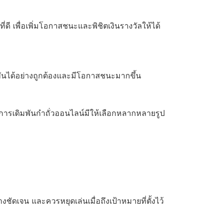
่ดี เพื่อเพิ่มโอกาสชนะและพิชิตเงินรางวัลให้ได้
มพันได้อย่างถูกต้องและมีโอกาสชนะมากขึ้น
ารเดิมพันกำถั่วออนไลน์มีให้เลือกหลากหลายรูป
งชัดเจน และควรหยุดเล่นเมื่อถึงเป้าหมายที่ตั้งไว้