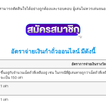
้สามารถตัดสินใจได้อย่างถูกต้องและรอบคอบ ผู้เล่นไม่ควรเล่นจน
อัตราจ่ายเงินกำถั่วออนไลน์ มีดังนี้
อัตราการจ่ายเงินรางวัล
ขึ้นอยู่กับจำนวนเม็ดถั่วที่เหลืออยู่ เช่น ในกรณีที่ผู้เล่นทายถูกว่าเม็ดถั่วท
จะเป็น 150 เท่า
1 เท่า
1 เท่า