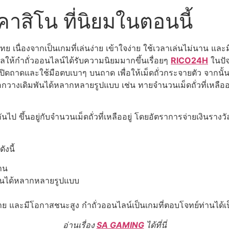
คาสิโน ที่นิยมในตอนนี้
เนื่องจากเป็นเกมที่เล่นง่าย เข้าใจง่าย ใช้เวลาเล่นไม่นาน และ
ห้กำถั่วออนไลน์ได้รับความนิยมมากขึ้นเรื่อยๆ
RICO24H
ในปัจ
ดถาดและใช้มือตบเบาๆ บนถาด เพื่อให้เม็ดถั่วกระจายตัว จากนั้นเจ้าม
วางเดิมพันได้หลากหลายรูปแบบ เช่น ทายจำนวนเม็ดถั่วที่เหลืออยู่ ท
ไป ขึ้นอยู่กับจำนวนเม็ดถั่วที่เหลืออยู่ โดยอัตราการจ่ายเงินรางวัลส
งนี้
นาน
พันได้หลากหลายรูปแบบ
าย และมีโอกาสชนะสูง กำถั่วออนไลน์เป็นเกมที่ตอบโจทย์ท่านได้เป
อ่านเรื่อง
SA GAMING
ได้ที่นี่