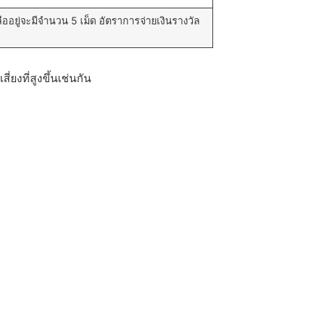
ี่เหลืออยู่จะมีจำนวน 5 เม็ด อัตราการจ่ายเงินรางวัล
่ยงที่สูงขึ้นเช่นกัน