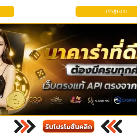
เข้าสู่ระบบ