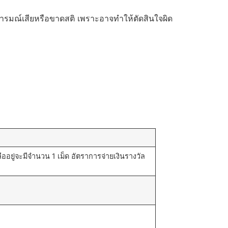
อารมณ์เสียหรือขาดสติ เพราะอาจทำให้ตัดสินใจผิด
ี่เหลืออยู่จะมีจำนวน 1 เม็ด อัตราการจ่ายเงินรางวัล