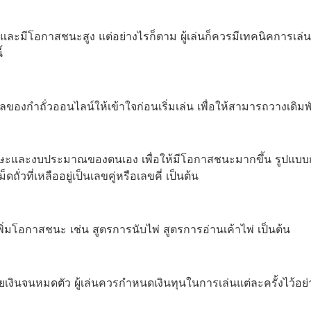
ย และมีโอกาสชนะสูง แต่อย่างไรก็ตาม ผู้เล่นก็ควรมีเทคนิคการเล่นที
้
ลของกำถั่วออนไลน์ให้เข้าใจก่อนเริ่มเล่น เพื่อให้สามารถวางเดิ
ทักษะและงบประมาณของตนเอง เพื่อให้มีโอกาสชนะมากขึ้น รูปแบบก
ั่วที่เหลืออยู่เป็นเลขคู่หรือเลขคี่ เป็นต้น
ิ่มโอกาสชนะ เช่น สูตรการนับไพ่ สูตรการอ่านเค้าไพ่ เป็นต้น
ียเงินจนหมดตัว ผู้เล่นควรกำหนดเงินทุนในการเล่นแต่ละครั้งไว้อย่า