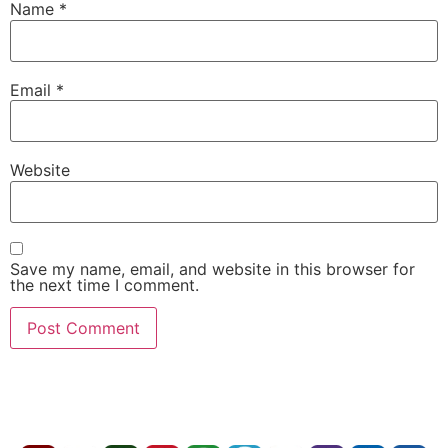
Name
*
Email
*
Website
Save my name, email, and website in this browser for
the next time I comment.