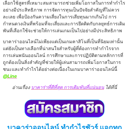
เลือกใช้สูตรที่เหมาะสมสามารถช่วยเพิ่มโอกาสในการทำกำไร
อย่างมีประสิทธิภาพ การจัดการทุนเป็นปัจจัยสำคัญที่ไม่ควร
ละเลย เพื่อป้องกันความเสี่ยงในการเสียทุนมากเกินไป การ
กำหนดวงเงินที่พร้อมที่จะเสี่ยงและการยึดติดกับกลยุทธ์การเดิม
พันที่เลือกใช้จะช่วยให้การเล่นเกมเป็นไปอย่างมีประสิทธิภาพ
บาคาร่าออนไลน์ไม่เพียงแต่เป็นเกมคาสิโนที่เป็นที่นิยมเท่านั้น
แต่ยังเป็นทางเลือกที่น่าสนใจสำหรับผู้ที่ต้องการทำกำไรจาก
การเล่นพนันออนไลน์ การศึกษาและการปฏิบัติตามหลักการที่
ถูกต้องเป็นสิ่งสำคัญที่ช่วยให้ผู้เล่นสามารถเพิ่มโอกาสในการ
ชนะและทำกำไรได้อย่างต่อเนื่องในเกมบาคาร่าออนไลน์นี้
@Line
อ่านเรื่อง
บาคาร่าที่ดีที่สุด การเดิมพันที่แน่นอน
ได้ที่นี่
บาคาร่าออนไลน์ ทำกำไรชัวร์ แจกทุก