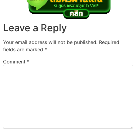
Leave a Reply
Your email address will not be published.
Required
fields are marked
*
Comment
*