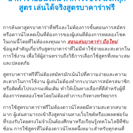
สูตร เล่นได้จริงสูตรบาคาร่าฟรี
การค้นหาสูตรบาคาร่าที่ฟรีและไม่ต้องการขั้นตอนการสมัคร
หรือดาวน์โหลดเป็นที่ต้องการของผู้เล่นที่ต้องการทดลองโชค
ในเกมนี้โดยที่ไม่ต้องลงทุนมาก
สอนเล่นบาคาร่า มือใหม่
ข้อมูลสำคัญเกี่ยวกับสูตรบาคาร่าที่ไม่มีค่าใช้จ่ายและสะดวกใน
การใช้งาน เพื่อให้ผู้อ่านทราบถึงวิธีการเลือกใช้สูตรที่เหมาะสม
และปลอดภัย
สูตรบาคาร่าฟรีที่ไม่ต้องสมัครมักเน้นไปที่ความง่ายและความ
สะดวกในการใช้งาน ผู้เล่นไม่ต้องทำกระบวนการสมัครสมาชิก
หรือติดตั้งโปรแกรมเพิ่มเติม ทำให้เป็นทางเลือกที่ดีสำหรับผู้ที่
ต้องการทดลองโชคโดยไม่ต้องทำภาระกิจทางทรัพยากร
การใช้สูตรบาคาร่าฟรีไม่ต้องดาวน์โหลดมีความสะดวกสบาย
มาก ผู้เล่นสามารถเข้าถึงสูตรผ่านทางเว็บไซต์หรือแพลตฟอร์ม
ที่รองรับโดยตรงไม่จำเป็นต้องศึกษาหรือเรียนรู้เทคโนโลยีที่ซับ
ซ้อน การใช้สูตรที่ไม่ต้องดาวน์โหลดนี้เหมาะสำหรับทุกคนที่