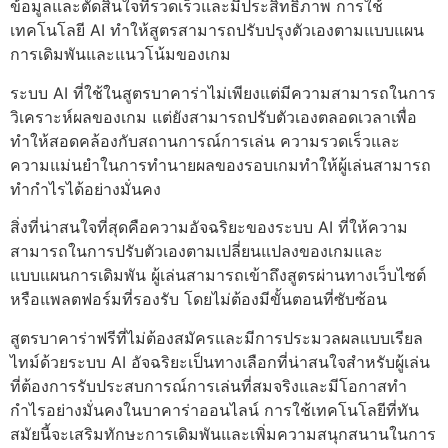
ข้อมูลและตัดสินใจที่รวดเร็วและมีประสิทธิภาพ การใช้
เทคโนโลยี AI ทำให้สูตรสามารถปรับปรุงตัวเองตามแบบแผน
การเดิมพันและแนวโน้มของเกม
ระบบ AI ที่ใช้ในสูตรบาคาร่าไม่เพียงแต่มีความสามารถในการ
วิเคราะห์ผลของเกม แต่ยังสามารถปรับตัวเองตลอดเวลาเพื่อ
ทำให้สอดคล้องกับสถานการณ์การเล่น ความรวดเร็วและ
ความแม่นยำในการทำนายผลของรอบเกมทำให้ผู้เล่นสามารถ
ทำกำไรได้อย่างมั่นคง
สิ่งที่น่าสนใจที่สุดคือความอัจฉริยะของระบบ AI ที่ให้ความ
สามารถในการปรับตัวเองตามเปลี่ยนแปลงของเกมและ
แบบแผนการเดิมพัน ผู้เล่นสามารถเข้าถึงสูตรผ่านทางเว็บไซต์
หรือแพลตฟอร์มที่รองรับ โดยไม่ต้องมีขั้นตอนที่ซับซ้อน
สูตรบาคาร่าฟรีที่ไม่ต้องสมัครและมีการประมวลผลแบบเรียล
ไทม์ด้วยระบบ AI อัจฉริยะเป็นทางเลือกที่น่าสนใจสำหรับผู้เล่น
ที่ต้องการรับประสบการณ์การเล่นที่สมจริงและมีโอกาสทำ
กำไรอย่างมั่นคงในบาคาร่าออนไลน์ การใช้เทคโนโลยีที่ทัน
สมัยนี้จะเสริมทักษะการเดิมพันและเพิ่มความสนุกสนานในการ