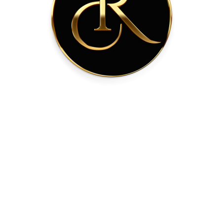
Rico24H.com
เว็บแท้อันดับ 1 ของเมืองไทย มั่นใจได้ 100% บริการตลอด
24 ชั่วโมง